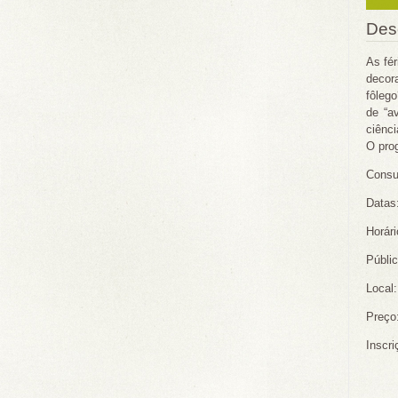
Des
As fé
decor
fôlego
de “a
ciênci
O prog
Consu
Datas:
Horári
Públic
Local:
Preço:
Inscr