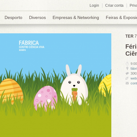
Login
Criar conta
Priv
Desporto
Diversos
Empresas & Networking
Feiras & Exposi
TER
Fér
Ciê
9:00
fábr
30€/
webs
con