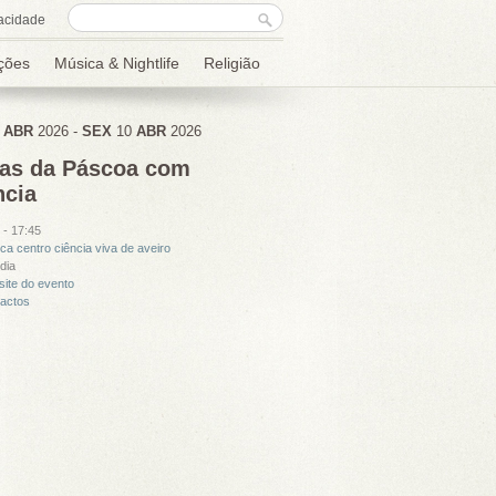
Formulário de
Procurar
acidade
procura
ções
Música & Nightlife
Religião
7
ABR
2026
-
SEX
10
ABR
2026
ias da Páscoa com
ncia
-
17:45
ica centro ciência viva de aveiro
dia
ite do evento
tactos