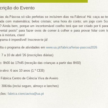
crição do Evento
rias da Páscoa só são perfeitas se incluírem dias na Fábrica! Há: caça ao 
ada com matemática; belos cristais; uma hora do conto; um jogo com Scrat
? Ainda bem, porque um incontornável coelho terá que ser criado por ti para
vental posto” para fazer ovos de comer à colher e para provar folar com
a à mistura, claro!
rama é imperdível! Inscreve-te já!
lta o programa de atividades em
www.ua.pt/fabrica/ferias-pascoa2026
 7 a 10 de abril '26 (inscrições diárias)
o: 9h00 às 17h45 (receção das crianças a partir das 8h50)
o-alvo: 6 aos 10 anos (1.º CEB)
 Fábrica Centro de Ciência Viva de Aveiro
 30€/dia (inclui seguro, almoço e lanches)
ições:
fabrica.cienciaviva@ua.pt