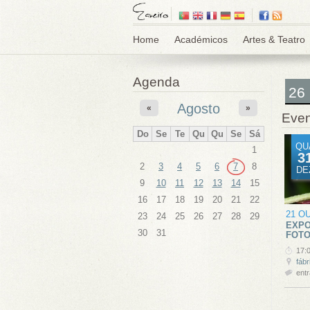
Home
Académicos
Artes & Teatro
Agenda
26
Agosto
«
»
Even
Do
Se
Te
Qu
Qu
Se
Sá
QU
1
3
2
3
4
5
6
7
8
DE
9
10
11
12
13
14
15
16
17
18
19
20
21
22
21 O
23
24
25
26
27
28
29
EXPO
30
31
FOTO
17:
fábr
entr