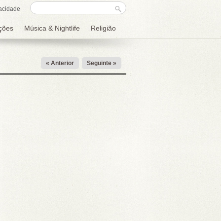
Formulário de
Procurar
acidade
procura
ções
Música & Nightlife
Religião
« Anterior
Seguinte »