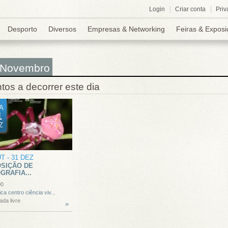
Login
Criar conta
Priv
Desporto
Diversos
Empresas & Networking
Feiras & Exposi
 Novembro
tos a decorrer este dia
A
1
Z
UT
-
31 DEZ
SIÇÃO DE
GRAFIA...
00
ica centro ciência viv...
ada livre
»