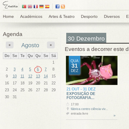
Home
Académicos
Artes & Teatro
Desporto
Diversos
E
Agenda
30 Dezembro
Agosto
«
»
Eventos a decorrer este d
Do
Se
Te
Qu
Qu
Se
Sá
QUA
1
31
2
3
4
5
6
7
8
DEZ
9
10
11
12
13
14
15
16
17
18
19
20
21
22
21 OUT
-
31 DEZ
23
24
25
26
27
28
29
EXPOSIÇÃO DE
30
31
FOTOGRAFIA...
17:00
fábrica centro ciência viv...
entrada livre
»