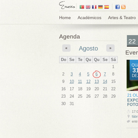
Home
Académicos
Artes & Teatro
Agenda
22
Agosto
«
»
Even
Do
Se
Te
Qu
Qu
Se
Sá
QU
1
3
2
3
4
5
6
7
8
DE
9
10
11
12
13
14
15
16
17
18
19
20
21
22
21 O
23
24
25
26
27
28
29
EXPO
30
31
FOTO
17:
fábr
entr