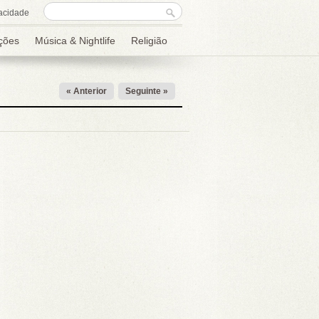
Formulário de
Procurar
acidade
procura
ções
Música & Nightlife
Religião
« Anterior
Seguinte »