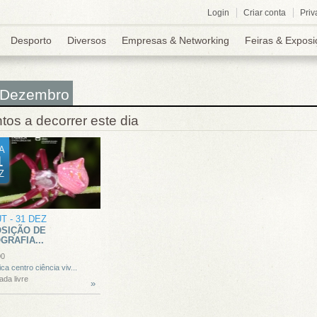
Login
Criar conta
Priv
Desporto
Diversos
Empresas & Networking
Feiras & Exposi
 Dezembro
tos a decorrer este dia
A
1
Z
UT
-
31 DEZ
SIÇÃO DE
GRAFIA...
00
ica centro ciência viv...
ada livre
»