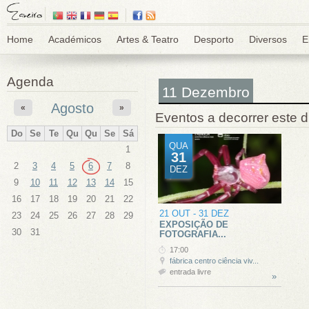
Home
Académicos
Artes & Teatro
Desporto
Diversos
E
Agenda
11 Dezembro
Agosto
«
»
Eventos a decorrer este d
Do
Se
Te
Qu
Qu
Se
Sá
QUA
1
31
2
3
4
5
6
7
8
DEZ
9
10
11
12
13
14
15
16
17
18
19
20
21
22
21 OUT
-
31 DEZ
23
24
25
26
27
28
29
EXPOSIÇÃO DE
30
31
FOTOGRAFIA...
17:00
fábrica centro ciência viv...
entrada livre
»