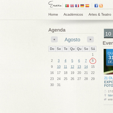
Home
Académicos
Artes & Teatro
Agenda
10
Agosto
«
»
Even
Do
Se
Te
Qu
Qu
Se
Sá
QU
1
3
2
3
4
5
6
7
8
DE
9
10
11
12
13
14
15
16
17
18
19
20
21
22
21 O
23
24
25
26
27
28
29
EXPO
30
31
FOTO
17:
fábr
entr