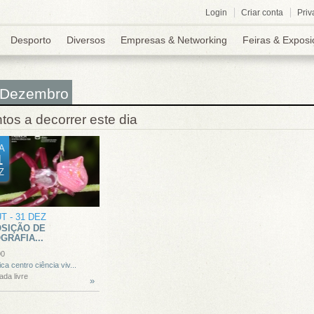
Login
Criar conta
Priv
Desporto
Diversos
Empresas & Networking
Feiras & Exposi
 Dezembro
tos a decorrer este dia
A
1
Z
UT
-
31 DEZ
SIÇÃO DE
GRAFIA...
00
ica centro ciência viv...
ada livre
»