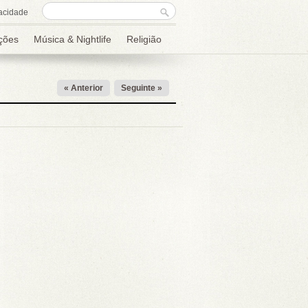
Formulário de
Procurar
acidade
procura
ções
Música & Nightlife
Religião
« Anterior
Seguinte »