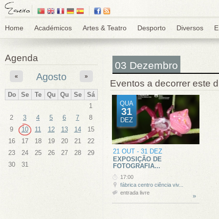
Home
Académicos
Artes & Teatro
Desporto
Diversos
E
Agenda
03 Dezembro
Agosto
«
»
Eventos a decorrer este d
Do
Se
Te
Qu
Qu
Se
Sá
QUA
1
31
2
3
4
5
6
7
8
DEZ
9
10
11
12
13
14
15
16
17
18
19
20
21
22
21 OUT
-
31 DEZ
23
24
25
26
27
28
29
EXPOSIÇÃO DE
30
31
FOTOGRAFIA...
17:00
fábrica centro ciência viv...
entrada livre
»